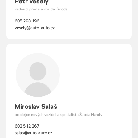
Petr Veselý
vedoucí prodeje vozidel Škoda
605 298 196
vesely@auto-auto.cz
Miroslav Salaš
prodejce nových vozidel a specialista Škoda Handy
602 512 267
salas@auto-auto.cz